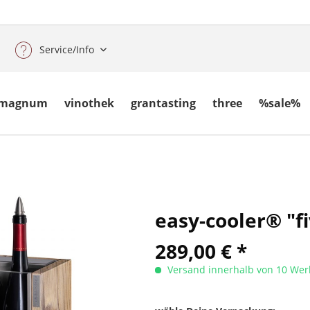
Service/Info
magnum
vinothek
grantasting
three
%sale%
easy-cooler® "f
289,00 € *
Versand innerhalb von 10 Wer