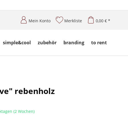
Mein Konto
Merkliste
0,00 € *
simple&cool
zubehör
branding
to rent
ive" rebenholz
ktagen (2 Wochen)