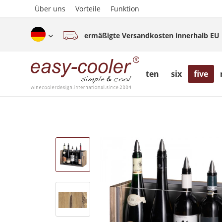
Über uns
Vorteile
Funktion
ermäßigte Versandkosten innerhalb EU
Deutsch (www.easy-cooler.com)
ten
six
five