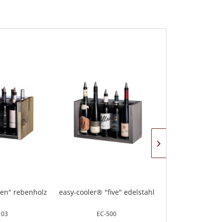
ten" rebenholz
easy-cooler® "five" edelstahl
easy-cooler® "
(Vollho
103
EC-500
EC-5