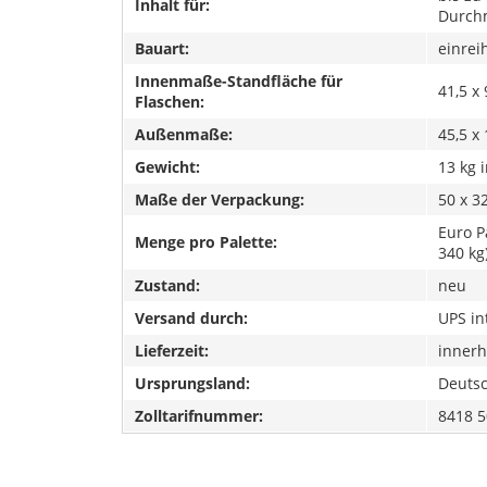
Inhalt für:
Durch
Bauart:
einrei
Innenmaße-Standfläche für
41,5 x 
Flaschen:
Außenmaße:
45,5 x 
Gewicht:
13 kg 
Maße der Verpackung:
50 x 3
Euro P
Menge pro Palette:
340 kg
Zustand:
neu
Versand durch:
UPS in
Lieferzeit:
innerh
Ursprungsland:
Deuts
Zolltarifnummer:
8418 5