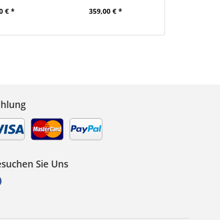
0 € *
359,00 € *
369,00
ahlung
suchen Sie Uns