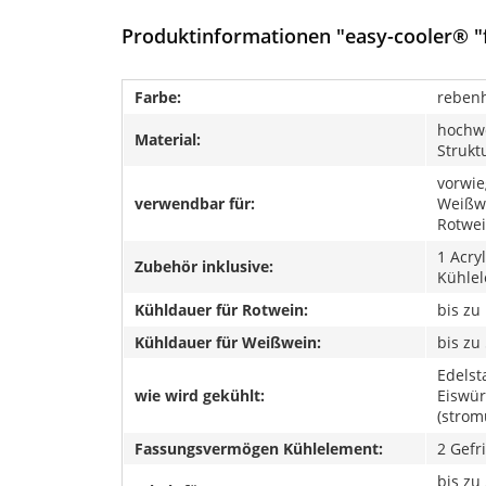
Produktinformationen "easy-cooler® "f
Farbe:
rebenh
hochwe
Material:
Strukt
vorwie
verwendbar für:
Weißwe
Rotwe
1 Acryl
Zubehör inklusive:
Kühlel
Kühldauer für Rotwein:
bis zu
Kühldauer für Weißwein:
bis zu
Edelst
wie wird gekühlt:
Eiswür
(strom
Fassungsvermögen Kühlelement:
2 Gefr
bis zu