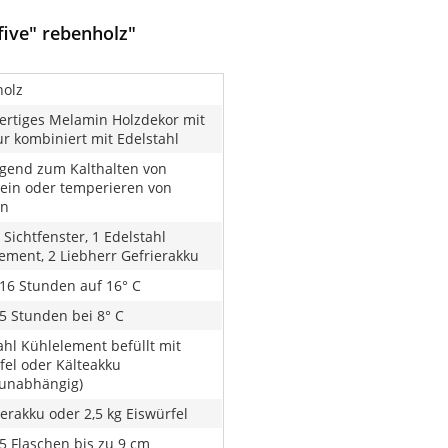
ive" rebenholz"
olz
rtiges Melamin Holzdekor mit
ur kombiniert mit Edelstahl
gend zum Kalthalten von
in oder temperieren von
in
 Sichtfenster, 1 Edelstahl
ement, 2 Liebherr Gefrierakku
 16 Stunden auf 16° C
 5 Stunden bei 8° C
ahl Kühlelement befüllt mit
fel oder Kälteakku
unabhängig)
ierakku oder 2,5 kg Eiswürfel
 5 Flaschen bis zu 9 cm