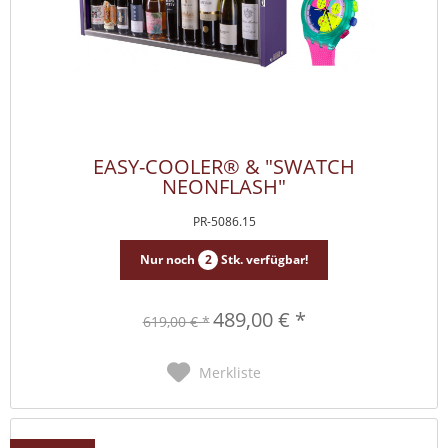
EASY-COOLER® & "SWATCH
NEONFLASH"
PR-5086.15
Nur noch
2
Stk. verfügbar!
489,00 € *
619,00 € *
Merkliste