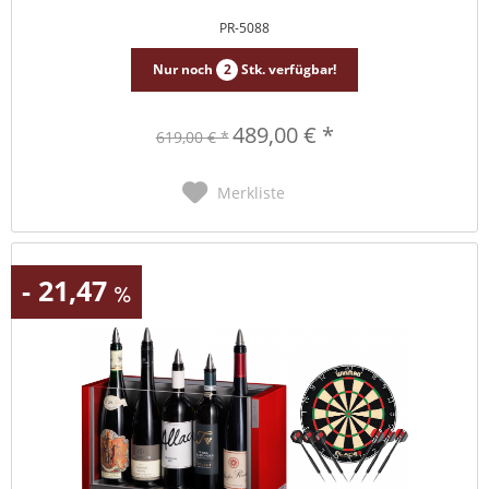
PR-5088
Nur noch
2
Stk. verfügbar!
489,00 € *
619,00 € *
Merkliste
- 21,47