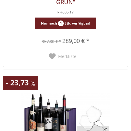
GRÜN"
PR-505.17
Nur noch
1
Stk. verfügbar!
289,00 € *
357,80 € *
Merkliste
- 23,73