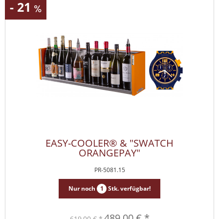
- 21
EASY-COOLER® & "SWATCH
ORANGEPAY"
PR-5081.15
Nur noch
1
Stk. verfügbar!
489,00 € *
619,00 € *