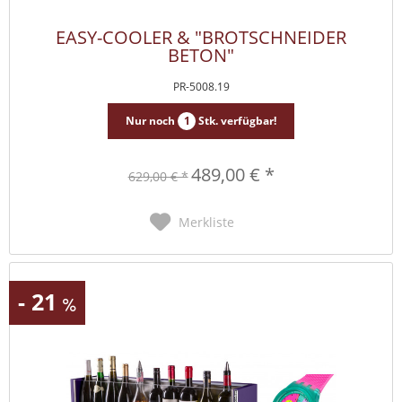
EASY-COOLER & "BROTSCHNEIDER
BETON"
PR-5008.19
Nur noch
1
Stk. verfügbar!
489,00 € *
629,00 € *
Merkliste
- 21