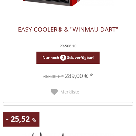
EASY-COOLER® & "WINMAU DART"
PR-506.10
Nur noch
2
Stk. verfügbar!
289,00 € *
368,00 € *
Merkliste
- 25,52