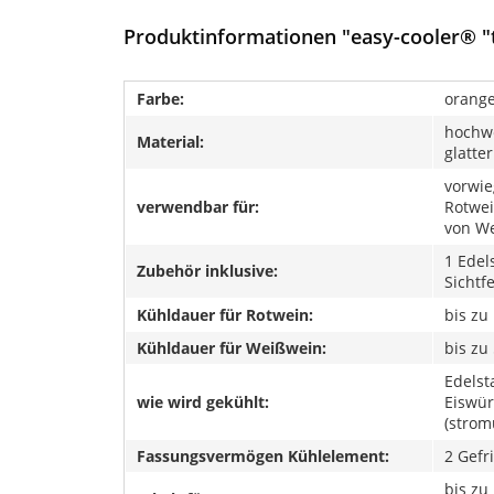
Produktinformationen "easy-cooler® "
Farbe:
orang
hochwe
Material:
glatte
vorwi
verwendbar für:
Rotwei
von W
1 Edel
Zubehör inklusive:
Sichtf
Kühldauer für Rotwein:
bis zu
Kühldauer für Weißwein:
bis zu
Edelst
wie wird gekühlt:
Eiswür
(strom
Fassungsvermögen Kühlelement:
2 Gefr
bis zu