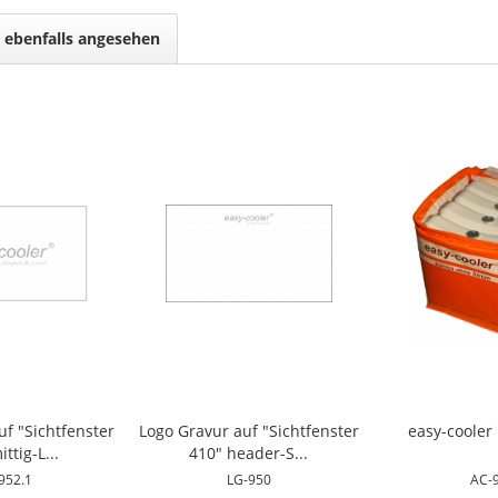
 ebenfalls angesehen
uf "Sichtfenster
Logo Gravur auf "Sichtfenster
easy-cooler 
ttig-L...
410" header-S...
952.1
LG-950
AC-