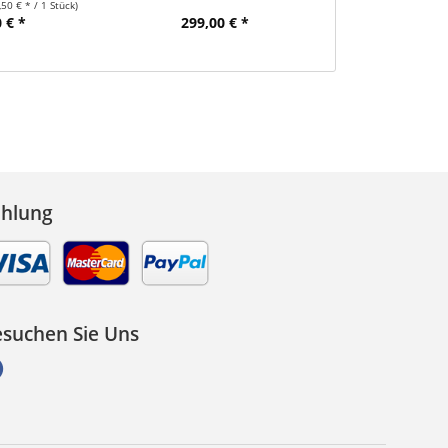
,50 € * / 1 Stück)
 € *
299,00 € *
299,00
ahlung
suchen Sie Uns