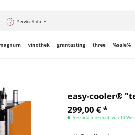
Service/Info
magnum
vinothek
grantasting
three
%sale%
easy-cooler® "t
299,00 € *
Versand innerhalb von 10 Wer