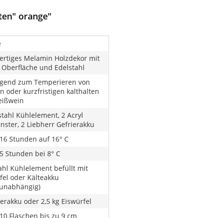
ten" orange"
e
rtiges Melamin Holzdekor mit
r Oberfläche und Edelstahl
egend zum Temperieren von
n oder kurzfristigen kalthalten
eißwein
stahl Kühlelement, 2 Acryl
enster, 2 Liebherr Gefrierakku
 16 Stunden auf 16° C
 5 Stunden bei 8° C
ahl Kühlelement befüllt mit
fel oder Kälteakku
unabhängig)
ierakku oder 2,5 kg Eiswürfel
 10 Flaschen bis zu 9 cm