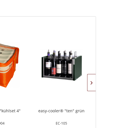
"kühlset 4"
easy-cooler® "ten" grün
easy-cooler® "
904
EC-105
EC-1