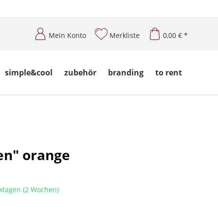
Mein Konto
Merkliste
0,00 € *
simple&cool
zubehör
branding
to rent
en" orange
ktagen (2 Wochen)