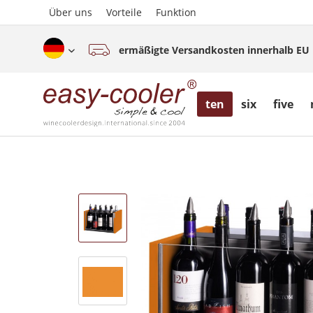
Über uns
Vorteile
Funktion
ermäßigte Versandkosten innerhalb EU
Deutsch (www.easy-cooler.com)
ten
six
five