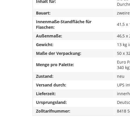
Inhalt für:
Durch
Bauart:
zweire
Innenmaße-Standfläche für
41,5 x 
Flaschen:
Außenmaße:
46,5 x 
Gewicht:
13 kg 
Maße der Verpackung:
50 x 3
Euro P
Menge pro Palette:
340 kg
Zustand:
neu
Versand durch:
UPS in
Lieferzeit:
innerh
Ursprungsland:
Deuts
Zolltarifnummer:
8418 5